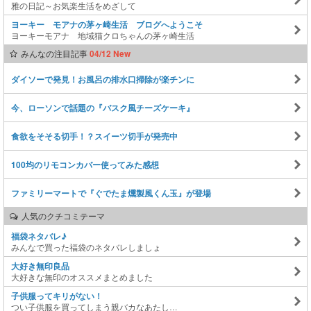
雅の日記～お気楽生活をめざして
ヨーキー モアナの茅ヶ崎生活 ブログへようこそ
ヨーキーモアナ 地域猫クロちゃんの茅ヶ崎生活
みんなの注目記事
04/12 New
ダイソーで発見！お風呂の排水口掃除が楽チンに
今、ローソンで話題の『バスク風チーズケーキ』
食欲をそそる切手！？スイーツ切手が発売中
100均のリモコンカバー使ってみた感想
ファミリーマートで『ぐでたま燻製風くん玉』が登場
人気のクチコミテーマ
福袋ネタバレ♪
みんなで買った福袋のネタバレしましょ
大好き無印良品
大好きな無印のオススメまとめました
子供服ってキリがない！
つい子供服を買ってしまう親バカなあたし…