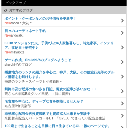
ピックアップ
おすすめブログ
ポイント・クーポンなどのお得情報を更新中！
New
rocca＊六花＊
日々のコーディネート手帖
New
andwalk.
3LDKマンションに夫、子供2人の4人家族暮らし。時短家事、インテリ
ア、収納日々研究中♪
New
maya502
ゲーム作成、Shuichi-Yのブログへようこそ
shuichi-Yのブログ
播磨地方のランチの紹介を中心に、神戸、大阪、その他旅行先等のグル
メ情報をお届けします。
播磨のランチ～スイーツも守備範囲～
釧路市及び近郊の食べ歩き日記、蕎麦の記事が多いかな・・
亮さんの釧路B級グルメ日記。（特に蕎麦）
名古屋を中心に、ディープな食を探検しませんか？
名古屋B食倶楽部
非効率な配当金再投資戦略でも資産拡大出来るか実験中
米国超高配当カバードコールETF「QYLD」でまったり配当金生活
100歳まで生きることを目標に日々生きているOL・雅のページです。