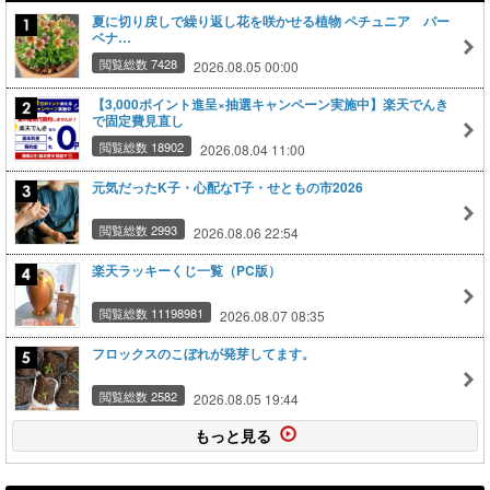
夏に切り戻しで繰り返し花を咲かせる植物 ペチュニア バー
ベナ…
閲覧総数 7428
2026.08.05 00:00
【3,000ポイント進呈×抽選キャンペーン実施中】楽天でんき
で固定費見直し
閲覧総数 18902
2026.08.04 11:00
元気だったK子・心配なT子・せともの市2026
閲覧総数 2993
2026.08.06 22:54
楽天ラッキーくじ一覧（PC版）
閲覧総数 11198981
2026.08.07 08:35
フロックスのこぼれが発芽してます。
閲覧総数 2582
2026.08.05 19:44
もっと見る